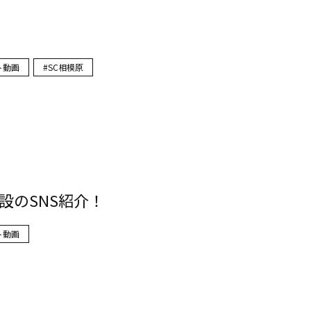
ト動画
SC相模原
設のSNS紹介！
ト動画