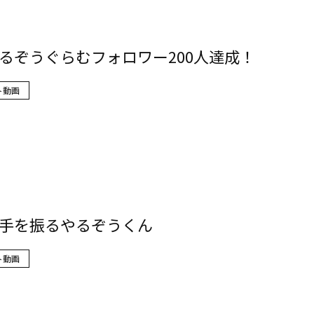
るぞうぐらむフォロワー200人達成！
ト動画
手を振るやるぞうくん
ト動画