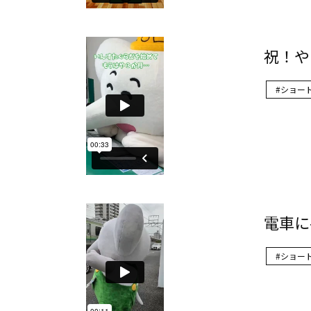
祝！や
ショー
電車に
ショー