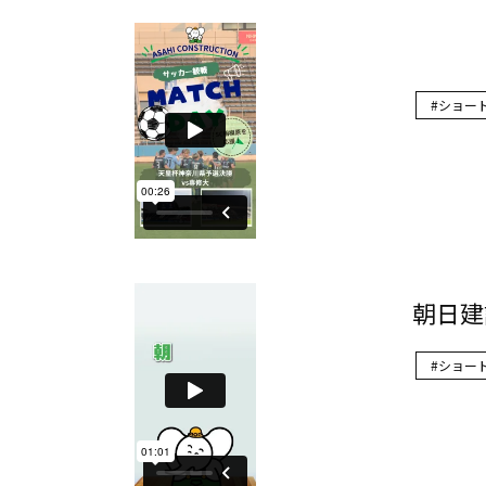
ショー
朝日建
ショー