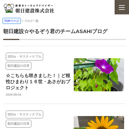
TOPページ
>
ブログ一覧
朝日建設☆やるぞう君のチームASAHIブログ
SDGs・サスティナブル
朝日建設の日常
☆こちらも咲きました！｜ど根
性ひまわり１６世・あさがおプ
ロジェクト
2026-08-04
SDGs・サスティナブル
朝日建設の日常