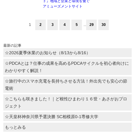
ド』地域と企業と環境を繋ぐ
アミューズメントサイト
1
2
3
4
5
...
29
30
最新の記事
☆2026夏季休業のお知らせ（8/13から8/16）
☆PDCAとは？仕事の成果を高めるPDCAサイクルを初心者向けに
わかりやすく解説！
☆旅行中のスマホ充電を長持ちさせる方法！外出先でも安心の節
電術
☆こちらも咲きました！｜ど根性ひまわり１６世・あさがおプロ
ジェクト
☆天皇杯神奈川県予選決勝 SC相模原0-1専修大学
もっとみる