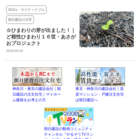
SDGs・サスティナブル
朝日建設の日常
☆ひまわりの芽が出ました！｜
ど根性ひまわり１６世・あさが
おプロジェクト
2026-05-26
神奈川・東京の建設会社｜朝
東京・神奈川の建設会社｜賃
日建設の注文住宅｜マイホー
貸マンション・戸建注文住宅
ム建築をお考えの方
は朝日建設へ
朝日建設の動画コミュニティ
チャンネル『やるぞうTVラン