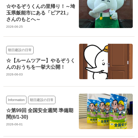
☆やるぞうくんの里帰り！～埼
玉県飯能市にある「ピア21」
さんのもとへ～
2026-06-25
朝日建設の日常
☆【ルームツアー】やるぞうく
んのおうちを一挙大公開！
2026-06-03
Information
朝日建設の日常
☆第99回 全国安全週間 準備期
間(6/1-30)
2026-06-01