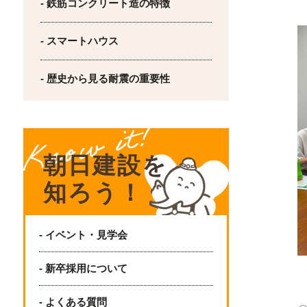
- 鉄筋コンクリート造の特徴
- スマートハウス
- 歴史から見る耐震の重要性
朝日建設を
知ろう！
- イベント・見学会
- 新卒採用について
- よくある質問