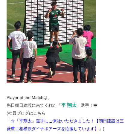
Player of the Matchは、
平 翔太
先日朝日建設に来てくれた「
」選手！👑
(社員ブログはこちら
「
☆「平翔太」選手にご来社いただきました！【朝日建設は三
菱重工相模原ダイナボアーズを応援しています】
」)