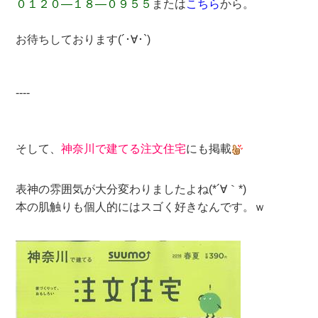
０１２０―１８―０９５５
または
こちら
から。
お待ちしております(´･∀･`)
----
そして、
神奈川で建てる注文住宅
にも掲載
表神の雰囲気が大分変わりましたよね(*´∀｀*)
本の肌触りも個人的にはスゴく好きなんです。ｗ