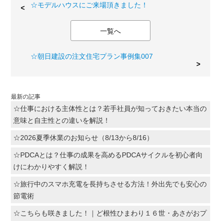
☆モデルハウスにご来場頂きました！
一覧へ
☆朝日建設の注文住宅プラン事例集007
最新の記事
☆仕事における主体性とは？若手社員が知っておきたい本当の
意味と自主性との違いを解説！
☆2026夏季休業のお知らせ（8/13から8/16）
☆PDCAとは？仕事の成果を高めるPDCAサイクルを初心者向
けにわかりやすく解説！
☆旅行中のスマホ充電を長持ちさせる方法！外出先でも安心の
節電術
☆こちらも咲きました！｜ど根性ひまわり１６世・あさがおプ