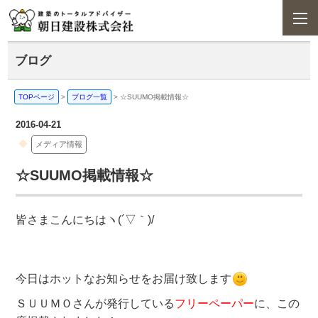
ブログ
TOPページ
>
ブログ一覧
>
☆SUUMO掲載情報☆
2016-04-21
メディア情報
☆SUUMO掲載情報☆
皆さまこんにちはヽ(´▽｀)/
今日はホットなお知らせをお届け致します
ＳＵＵＭＯさんが発行している
フリーペーパー
に、この