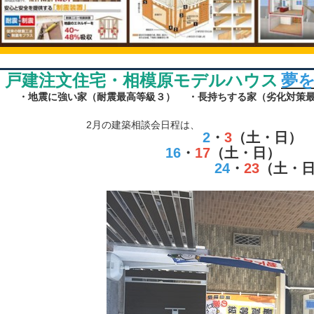
戸建注文住宅・相模原モデルハウス
夢
・地震に強い家（耐震最高等級３）
・長持ちする家（劣化対策
2月の建築相談会日程は、
2
・
3
（土
・
日）
16
・
17
（土・日）
24
・
23
（土・