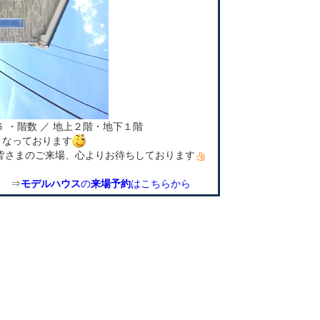
６
・階数 ／ 地上２階・地下１階
となっております
皆さまのご来場、心よりお待ちしております
⇒
モデルハウス
の
来場予約
はこちらから