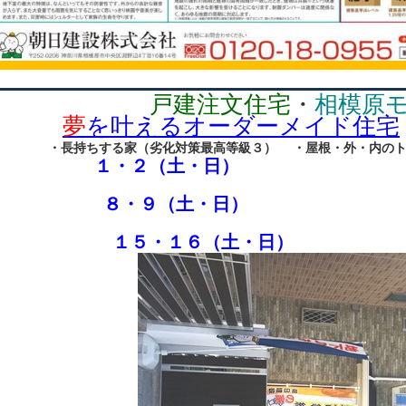
戸建注文住宅
・
相模原
夢
を叶えるオーダーメイド住宅
・長持ちする家（劣化対策最高等級３）
・屋根・外・内の
１・２（土・日）
２２
８・９
（土・日）
１５・１６（土・日）