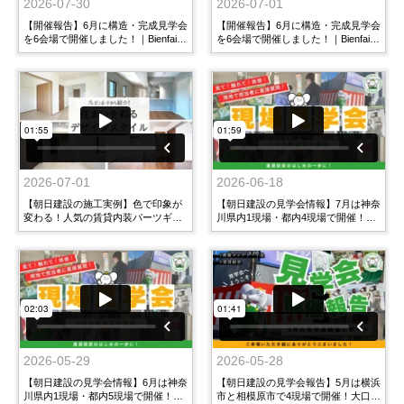
2026-07-30
2026-07-01
【開催報告】6月に構造・完成見学会
【開催報告】6月に構造・完成見学会
を6会場で開催しました！｜Bienfait
を6会場で開催しました！｜Bienfait
入谷・CELESTIA柿の木坂・Lien・
入谷・CELESTIA柿の木坂・Lien・カ
The Shinagawa East Residence・
ワイ永田ビル・Estrellita中目黒・エ
GRAND-MERE横浜大口
スペランサ下井草
2026-07-01
2026-06-18
【朝日建設の施工実例】色で印象が
【朝日建設の見学会情報】7月は神奈
変わる！人気の賃貸内装パーツギャ
川県内1現場・都内4現場で開催！｜
ラリー集
やるぞうTV
2026-05-29
2026-05-28
【朝日建設の見学会情報】6月は神奈
【朝日建設の見学会報告】5月は横浜
川県内1現場・都内5現場で開催！｜
市と相模原市で4現場で開催！大口駅