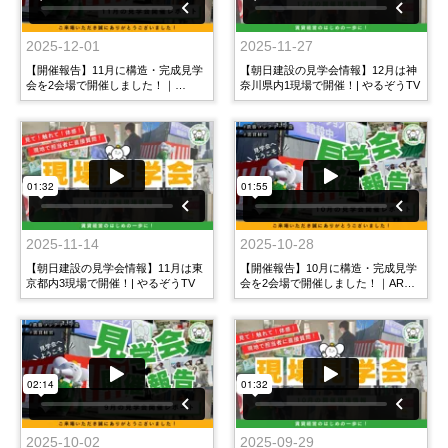
2025-12-01
2025-11-27
【開催報告】11月に構造・完成見学
【朝日建設の見学会情報】12月は神
会を2会場で開催しました！｜
奈川県内1現場で開催！| やるぞうTV
Vesta(ヴェスタ)駒沢・laurendael(ロ
ーレンダール)
2025-11-14
2025-10-28
【朝日建設の見学会情報】11月は東
【開催報告】10月に構造・完成見学
京都内3現場で開催！| やるぞうTV
会を2会場で開催しました！｜ARM
新井薬師前・サンフィールド西荻窪
2025-10-02
2025-09-29