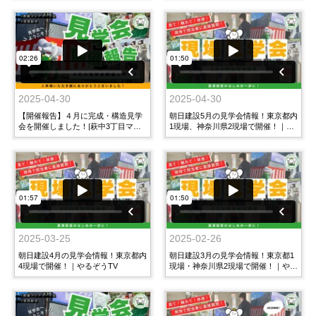
町・方南２丁目ビル・昭和町１丁目
マンション
2025-04-30
2025-04-30
【開催報告】４月に完成・構造見学
朝日建設5月の見学会情報！東京都内
会を開催しました！|萩中3丁目マン
1現場、神奈川県2現場で開催！｜や
ション・昭和町1丁目マンション・上
るぞうTV
目黒３丁目マンション・ALLURE東
大井
2025-03-25
2025-02-26
朝日建設4月の見学会情報！東京都内
朝日建設3月の見学会情報！東京都1
4現場で開催！｜やるぞうTV
現場・神奈川県2現場で開催！｜やる
ぞうTV