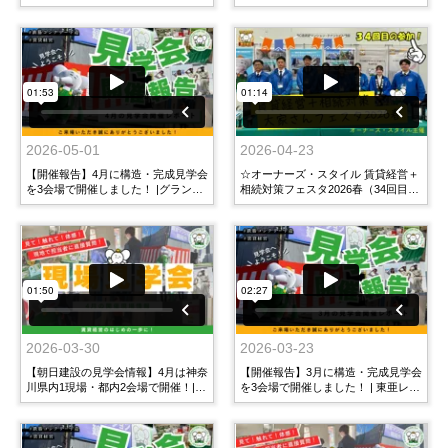
やるぞうTV
おすすめのラーメン店をご紹介 |やる
ぞうTV
2026-05-01
2026-04-23
【開催報告】4月に構造・完成見学会
☆オーナーズ・スタイル 賃貸経営＋
を3会場で開催しました！ |グランデ
相続対策フェスタ2026春（34回目の
ィールヨコハマ・中目黒3丁目マンシ
参加）
ョン・Casa Flag Shibuya
2026-03-30
2026-03-23
【朝日建設の見学会情報】4月は神奈
【開催報告】3月に構造・完成見学会
川県内1現場・都内2会場で開催！|
を3会場で開催しました！ | 東亜レジ
やるぞうTV
デンス・シャトーライフ相模原Ⅵ・
下井草5丁目マンション