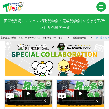
[RC造賃貸マンション 構造見学会・完成見学会] やるぞうTVラ
ンド 配信動画一覧
朝日建設の動画コミュニティチャンネル『やるぞうTVランド』
配信動画一覧
[RC造賃貸