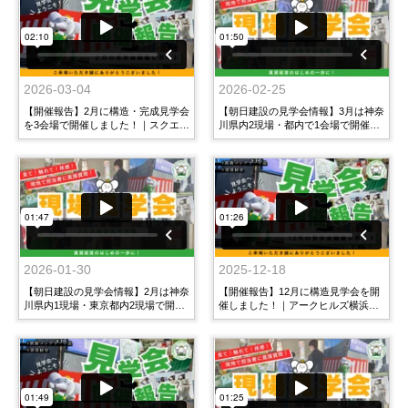
2026-03-04
2026-02-25
【開催報告】2月に構造・完成見学会
【朝日建設の見学会情報】3月は神奈
を3会場で開催しました！｜スクエア
川県内2現場・都内で1会場で開催！|
日興・アークヒルズ横浜泉町・Casa
やるぞうTV
Flag Shibuya
2026-01-30
2025-12-18
【朝日建設の見学会情報】2月は神奈
【開催報告】12月に構造見学会を開
川県内1現場・東京都内2現場で開
催しました！｜アークヒルズ横浜泉
催！｜やるぞうTV
町