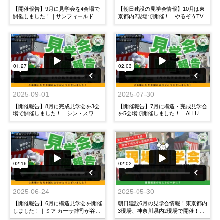
【開催報告】9月に見学会を4会場で
【朝日建設の見学会情報】10月は東
開催しました！｜サンフィールド西
京都内2現場で開催！｜やるぞうTV
荻窪・アークヒルズ横浜反町・西田
マンション・Laurendael(ローレンダ
ール)
2025-09-01
2025-07-30
【開催報告】8月に完成見学会を3会
【開催報告】7月に構造・完成見学会
場で開催しました！｜シン・スワロ
を5会場で開催しました！｜ALLURE
ービル、ALLURE東大井、アルブル
東大井・西田マンション・Mia casa
ちとせ尾久駅前
雑司が谷・AZZURRI元住吉・
GIRASOLE日吉本町
2025-06-24
2025-05-30
【開催報告】6月に構造見学会を開催
朝日建設6月の見学会情報！東京都内
しました！｜ミア カーサ雑司が谷・
3現場、神奈川県内2現場で開催！｜
アズーリ元住吉・ジラソーレ日吉本
やるぞうTV