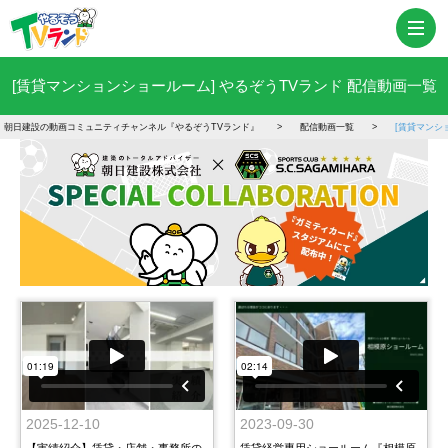
[賃貸マンションショールーム] やるぞうTVランド 配信動画一覧
朝日建設の動画コミュニティチャンネル『やるぞうTVランド』
配信動画一覧
[賃貸マンシ
2025-12-10
2023-09-30
【実績紹介】賃貸・店舗・事務所の
賃貸経営専用ショールーム『相模原