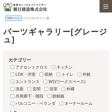
TOPページ
>
パーツギャラリー一覧
パーツギャラリー[グレージ
ュ]
カテゴリー
アクセントクロス
キッチン
LDK・洋室
収納
トイレ
外観
エントランス
WS(ワークスペース)
洗面
玄関
浴室
外構
共用廊下・階段
館銘板
バルコニー・ベランダ
オーナールーム