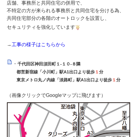
店舗、事務所と共同住宅の併用で、
不特定の方が来られる事務所と共同住宅を分ける為、
共同住宅部分の各階のオートロックを設置し、
セキュリティを強化しています
→
工事の様子はこちらから
・
千代田区神田須田町１-１０-８隣​​​​
都営新宿線「小川町」駅A1出口より徒歩
１
分
東京メトロ丸ノ内線「淡路町」駅A1出口より徒歩
１
分
（画像クリックでGoogleマップに飛びます）