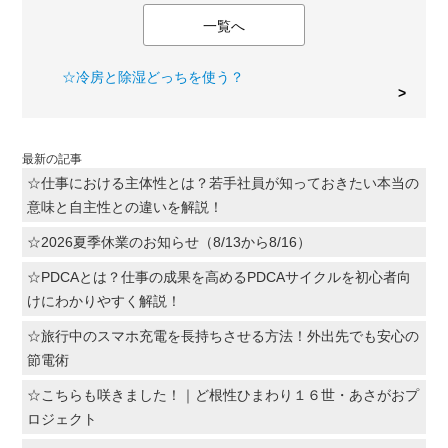
一覧へ
☆冷房と除湿どっちを使う？
最新の記事
☆仕事における主体性とは？若手社員が知っておきたい本当の
意味と自主性との違いを解説！
☆2026夏季休業のお知らせ（8/13から8/16）
☆PDCAとは？仕事の成果を高めるPDCAサイクルを初心者向
けにわかりやすく解説！
☆旅行中のスマホ充電を長持ちさせる方法！外出先でも安心の
節電術
☆こちらも咲きました！｜ど根性ひまわり１６世・あさがおプ
ロジェクト