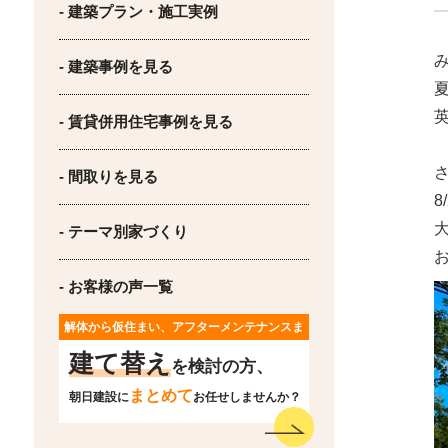
- 建築プラン・施工実例
- 建築事例を見る
- 賃貸併用住宅事例を見る
- 間取りを見る
8
- テーマ別家づくり
- お客様の声一覧
解体から仮住まい、アフターメンテナンスま
で
建て替え
を検討の方、
まとめて
朝日建設に
お任せしませんか？