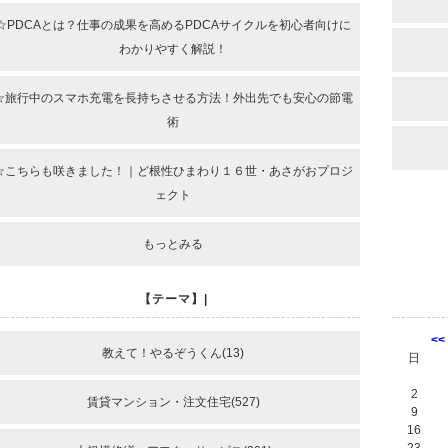
☆PDCAとは？仕事の成果を高めるPDCAサイクルを初心者向けに
わかりやすく解説！
☆旅行中のスマホ充電を長持ちさせる方法！外出先でも安心の節電
術
☆こちらも咲きました！｜ど根性ひまわり１６世・あさがおプロジ
ェクト
もっとみる
【テーマ】|
<<
教えて！やるぞうくん(13)
日
2
賃貸マンション・注文住宅(527)
9
16