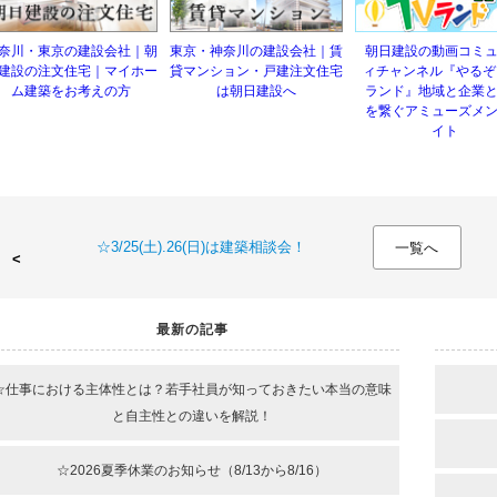
奈川・東京の建設会社｜朝
東京・神奈川の建設会社｜賃
朝日建設の動画コミ
建設の注文住宅｜マイホー
貸マンション・戸建注文住宅
ィチャンネル『やるぞ
ム建築をお考えの方
は朝日建設へ
ランド』地域と企業
を繋ぐアミューズメ
イト
☆3/25(土).26(日)は建築相談会！
一覧へ
最新の記事
☆仕事における主体性とは？若手社員が知っておきたい本当の意味
と自主性との違いを解説！
☆2026夏季休業のお知らせ（8/13から8/16）