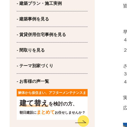
- 建築プラン・施工実例
皆
- 建築事例を見る
- 賃貸併用住宅事例を見る
- 間取りを見る
- テーマ別家づくり
- お客様の声一覧
解体から仮住まい、アフターメンテナンスま
で
建て替え
を検討の方、
まとめて
朝日建設に
お任せしませんか？