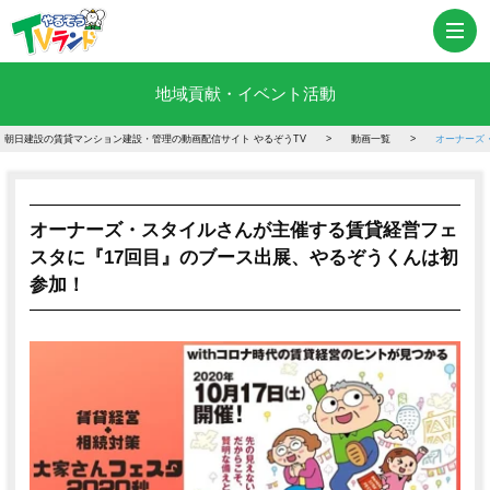
地域貢献・イベント活動
朝日建設の賃貸マンション建設・管理の動画配信サイト やるぞうTV
動画一覧
オーナーズ
オーナーズ・スタイルさんが主催する賃貸経営フェ
スタに『17回目』のブース出展、やるぞうくんは初
参加！