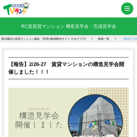
RC造賃貸マンション 構造見学会・完成見学会
朝日建設の賃貸マンション建設・管理の動画配信サイト やるぞうTV
動画一覧
【報告】2/
【報告】2/26-27 賃貸マンションの構造見学会開
催しました！！！