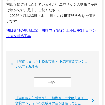
南部沿線道路に面していますが、二重サッシの効果で室内
は静かです。是非、ご覧ください。
※2022年4月1.2.3日（金.土.日）には
構造見学会
を開催予
定です
朝日建設の現場日記 川崎市（仮称）上小田中3丁目マン
ション新築工事
【開催しました】横浜市西区│RC造賃貸マンショ
ンの完成見学会
一覧へ
【開催報告】満室御礼｜相模原市中央区│RC造・
賃貸マンションの完成見学会を開催しました