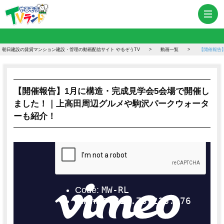
朝日建設の賃貸マンション建設・管理の動画配信サイト やるぞうTV
動画一覧
【開催報告
【開催報告】1月に構造・完成見学会5会場で開催し
ました！｜上高田周辺グルメや駒沢パークウォータ
ーも紹介！