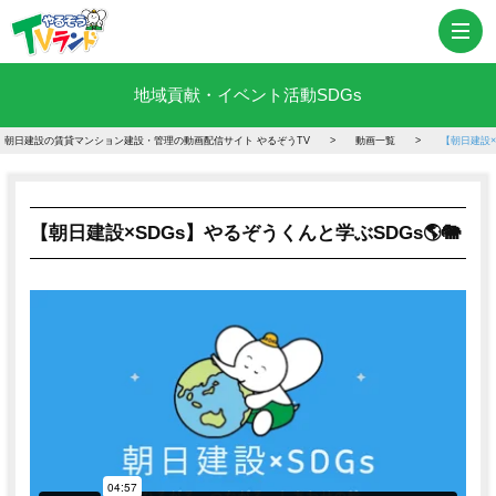
地域貢献・イベント活動
SDGs
朝日建設の賃貸マンション建設・管理の動画配信サイト やるぞうTV
動画一覧
【朝日建設×
【朝日建設×SDGs】やるぞうくんと学ぶSDGs🌎🐘