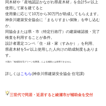
同木材や「産地認証かながわ県産木材」を合計5㎥以上
使用して家を建てると
使用量に応じて10万から30万円が助成してもらえます。
神奈川建築安全協会に「まもりすまい保険」を申し込む
か、
同協会または県・市（特定行政庁）の建築確認後・完了
検査を利用することが条件。
設計者選定コンペ「住・緑・家（すみか）」を利用、
県産木材を5㎥以上使用した人向けの助成制度もありま
す。
※国の「地域型住宅グリーン化事業」による補助とは併用できません
詳しくは
こちら
(神奈川県建築安全協会 住宅課)
三世代で同居・近居すると綾瀬市が補助金を交付