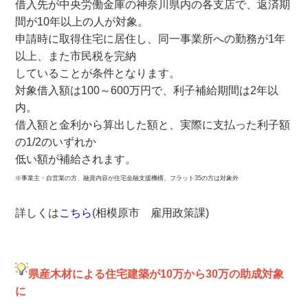
借入先が中央労働金庫の神奈川県内の各支店で、返済期
間が10年以上の人が対象。
申請時に取得住宅に居住し、同一事業所への勤務が1年
以上、また市民税を完納
していることが条件となります。
対象借入額は100～600万円で、利子補給期間は2年以
内。
借入額と金利から算出した額と、実際に支払った利子額
の1/2のいずれか
低い額が補給されます。
※事業主・自営業の方、融資内容が住宅金融支援機構、フラット35の方は対象外
詳しくは
こちら
(相模原市 雇用政策課)
県産木材による住宅建築が10万から30万の助成対象
に