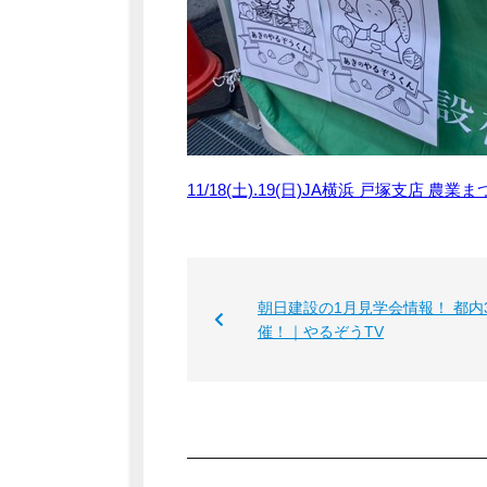
11/18(土).19(日)JA横浜 戸塚支店 
朝日建設の1月見学会情報！ 都内
催！｜やるぞうTV