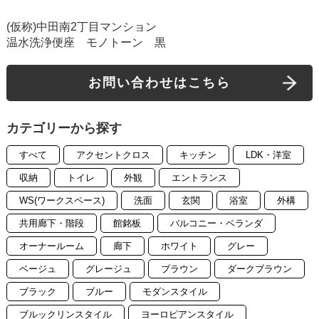
(仮称)中田南2丁目マンション
温水洗浄便座 モノトーン 黒
お問い合わせはこちら
カテゴリーから探す
すべて
アクセントクロス
キッチン
LDK・洋室
収納
トイレ
外観
エントランス
WS(ワークスペース)
洗面
玄関
浴室
外構
共用廊下・階段
館銘板
バルコニー・ベランダ
オーナールーム
廊下
ホワイト
グレー
ベージュ
グレージュ
ブラウン
ダークブラウン
ブラック
ブルー
モダンスタイル
ブルックリンスタイル
ヨーロピアンスタイル