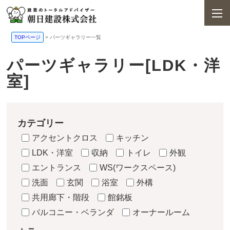
TOPページ
>
パーツギャラリー一覧
パーツギャラリー[LDK・洋
室]
カテゴリー
アクセントクロス
キッチン
LDK・洋室
収納
トイレ
外観
エントランス
WS(ワークスペース)
洗面
玄関
浴室
外構
共用廊下・階段
館銘板
バルコニー・ベランダ
オーナールーム