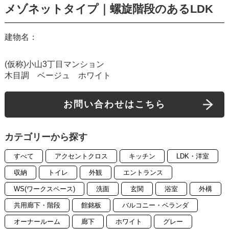
メゾネットタイプ｜螺旋階段のあるLDK
建物名：
(仮称)小山3丁目マンション
木目調 ベージュ ホワイト
お問い合わせはこちら
カテゴリーから探す
すべて
アクセントクロス
キッチン
LDK・洋室
収納
トイレ
外観
エントランス
WS(ワークスペース)
洗面
玄関
浴室
外構
共用廊下・階段
館銘板
バルコニー・ベランダ
オーナールーム
廊下
ホワイト
グレー