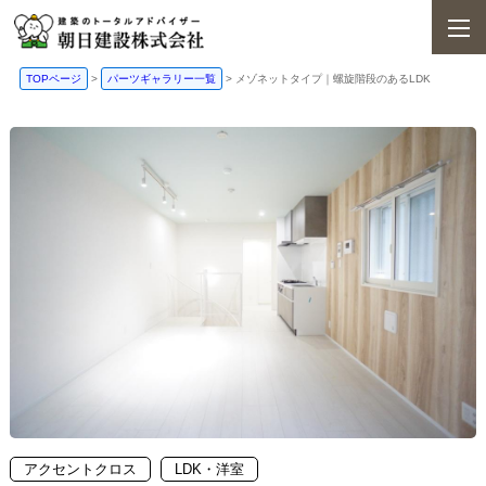
TOPページ
>
パーツギャラリー一覧
>
メゾネットタイプ｜螺旋階段のあるLDK
アクセントクロス
LDK・洋室