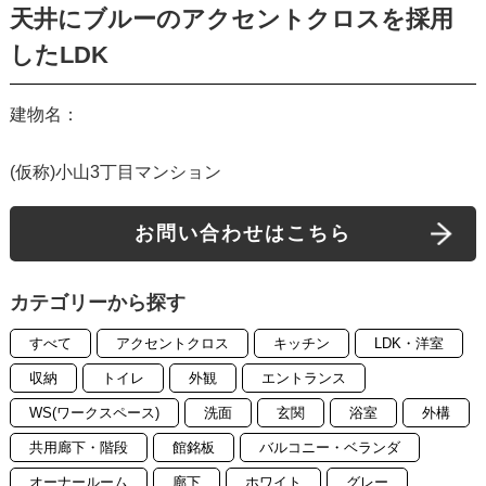
天井にブルーのアクセントクロスを採用
したLDK
建物名：
(仮称)小山3丁目マンション
お問い合わせはこちら
カテゴリーから探す
すべて
アクセントクロス
キッチン
LDK・洋室
収納
トイレ
外観
エントランス
WS(ワークスペース)
洗面
玄関
浴室
外構
共用廊下・階段
館銘板
バルコニー・ベランダ
オーナールーム
廊下
ホワイト
グレー