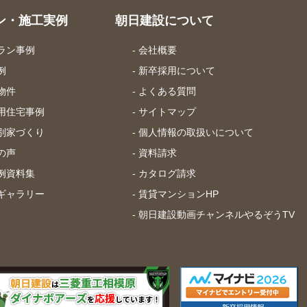
ン・施工実例
朝日建設について
プラン事例
- 会社概要
例
- 新卒採用について
中物件
- よくある質問
併用住宅事例
- サイトマップ
マ別家づくり
- 個人情報の取扱いについて
様の声
- 資料請求
実例資料集
- カタログ請求
ツギャラリー
- 賃貸マンションHP
- 朝日建設動画チャンネルやるぞうTV