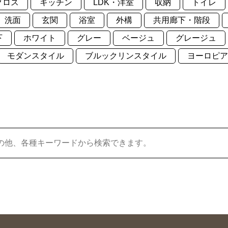
クロス
キッチン
LDK・洋室
収納
トイレ
洗面
玄関
浴室
外構
共用廊下・階段
下
ホワイト
グレー
ベージュ
グレージュ
モダンスタイル
ブルックリンスタイル
ヨーロピア