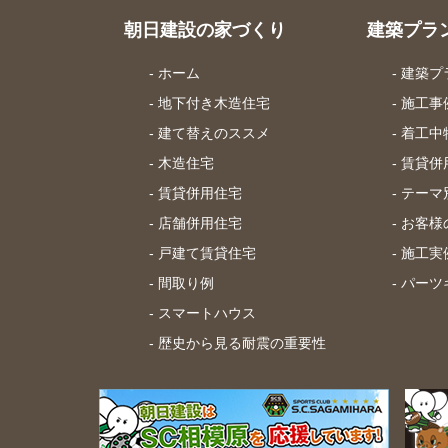
朝日建設の家づくり
建築プラ
- ホーム
- 建築
- 地下付き木造住宅
- 施工事
- 建て替えのススメ
- 着工
- 木造住宅
- 賃貸
- 賃貸併用住宅
- テー
- 店舗併用住宅
- お客
- 戸建て賃貸住宅
- 施工
- 間取り例
- パー
- スマートハウス
- 歴史から見る耐震の重要性