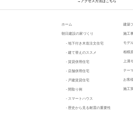
→アクセス方法はこちら
ホーム
建築
朝日建設の家づくり
施工
モデ
- 地下付き木造注文住宅
相模
- 建て替えのススメ
上溝
- 賃貸併用住宅
テー
- 店舗併用住宅
お客
- 戸建賃貸住宅
施工
- 間取り例
- スマートハウス
- 歴史から見る耐震の重要性