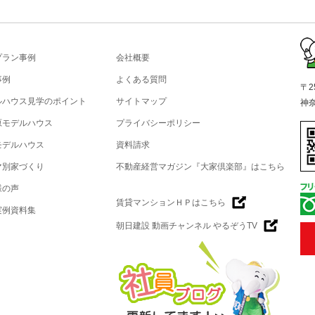
プラン事例
会社概要
事例
よくある質問
〒2
ルハウス見学のポイント
サイトマップ
神
原モデルハウス
プライバシーポリシー
モデルハウス
資料請求
マ別家づくり
不動産経営マガジン『大家倶楽部』はこちら
様の声
賃貸マンションＨＰはこちら
実例資料集
朝日建設 動画チャンネル やるぞうTV