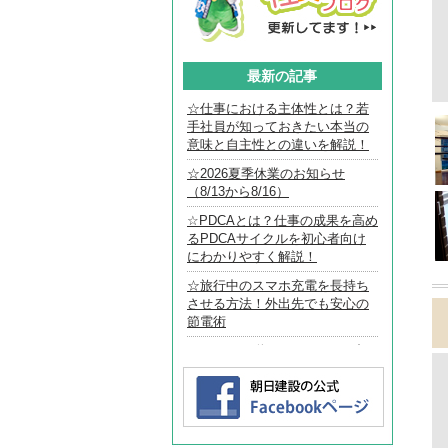
階と２階を結ぶリビングルーム。
最新の記事
リート造の大空間ならではの間取りです。