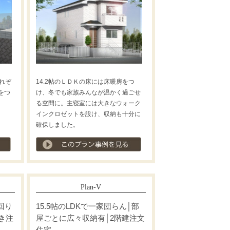
れぞ
14.2帖のＬＤＫの床には床暖房をつ
をつ
け、冬でも家族みんなが温かく過ごせ
る空間に。主寝室には大きなウォーク
インクロゼットを設け、収納も十分に
確保しました。
プラン事例を見る
プラン事例を見る
Plan-V
回り
15.5帖のLDKで一家団らん│部
き注
屋ごとに広々収納有│2階建注文
住宅