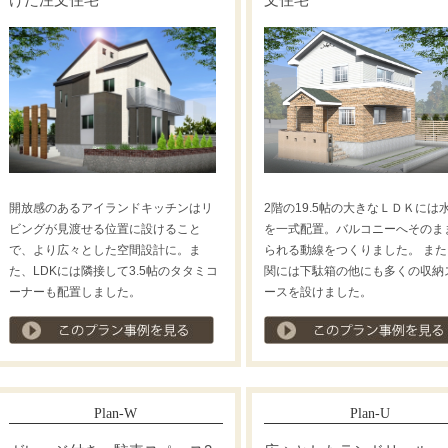
開放感のあるアイランドキッチンはリ
2階の19.5帖の大きなＬＤＫには
ビングが見渡せる位置に設けること
を一式配置。バルコニーへそのま
で、より広々とした空間設計に。ま
られる動線をつくりました。 また
た、LDKには隣接して3.5帖のタタミコ
関には下駄箱の他にも多くの収納
ーナーも配置しました。
ースを設けました。
プラン事例を見る
Plan-W
Plan-U