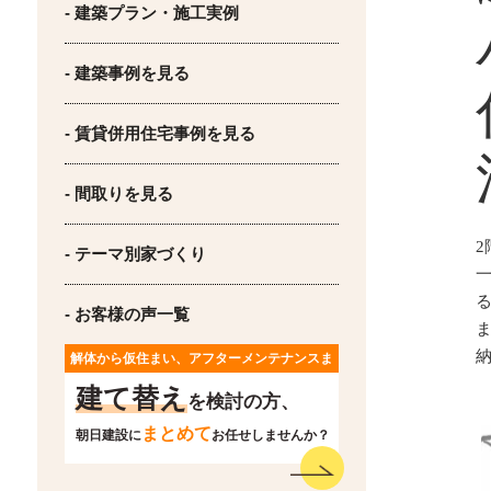
- 建築プラン・施工実例
- 建築事例を見る
- 賃貸併用住宅事例を見る
- 間取りを見る
2
- テーマ別家づくり
- お客様の声一覧
解体から仮住まい、アフターメンテナンスま
で
建て替え
を検討の方、
まとめて
朝日建設に
お任せしませんか？