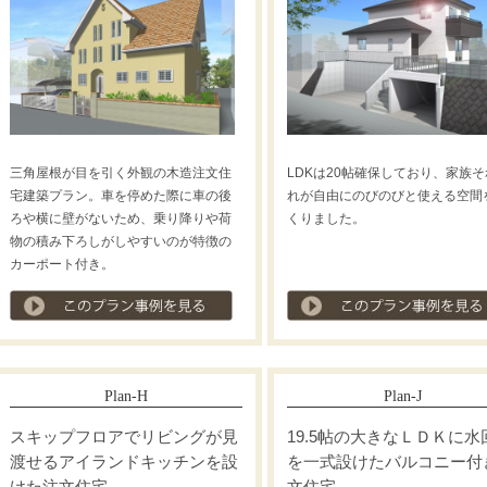
三角屋根が目を引く外観の木造注文住
LDKは20帖確保しており、家族そ
宅建築プラン。車を停めた際に車の後
れが自由にのびのびと使える空間
ろや横に壁がないため、乗り降りや荷
くりました。
物の積み下ろしがしやすいのが特徴の
カーポート付き。
プラン事例を見る
Plan-H
Plan-J
スキップフロアでリビングが見
19.5帖の大きなＬＤＫに水
渡せるアイランドキッチンを設
を一式設けたバルコニー付
けた注文住宅
文住宅