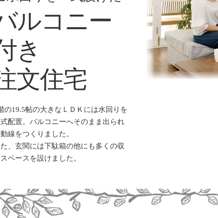
バルコニー
付き
注文住宅
階の19.5帖の大きなＬＤＫには水回りを
一式配置。バルコニーへそのまま出られ
る動線をつくりました。
また、玄関には下駄箱の他にも多くの収
納スペースを設けました。