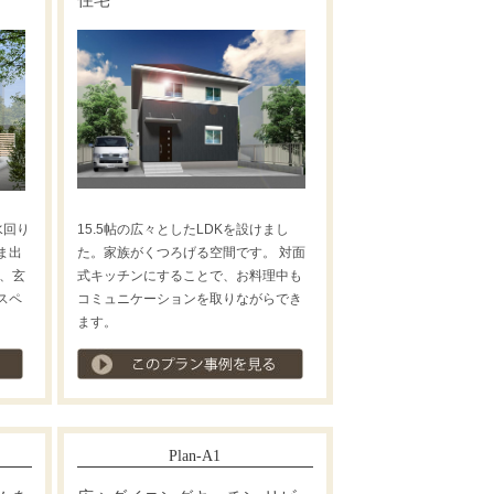
水回り
15.5帖の広々としたLDKを設けまし
ま出
た。家族がくつろげる空間です。 対面
、玄
式キッチンにすることで、お料理中も
スペ
コミュニケーションを取りながらでき
ます。
プラン事例を見る
プラン事例を見る
Plan-A1