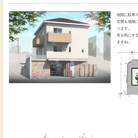
地階に駐車
玄関も地階に
ります。
音を気にす
ますね。