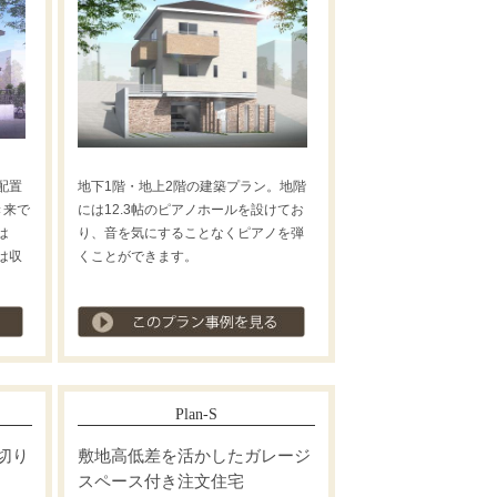
配置
地下1階・地上2階の建築プラン。地階
き来で
には12.3帖のピアノホールを設けてお
は
り、音を気にすることなくピアノを弾
には収
くことができます。
プラン事例を見る
プラン事例を見る
Plan-S
切り
敷地高低差を活かしたガレージ
スペース付き注文住宅