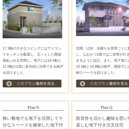
17.3帖の大きなリビングにはアイラン
玄関、LDK、水廻りを世帯ごとに
ドキッチンを配置し、広々とした開放
し、なおかつ1階では二世帯が行
感あふれる空間に。地下には16.5帖と
きるように設計。また、地下室に
12.0帖の2室に多目的に活用できる納戸
20.5帖と16.8帖の納戸、階段下
を設けました。
納スペースを設けました。
プラン事例を見る
Plan-N
Plan-Q
狭い敷地でも地下を活用して十
防音性を活かし趣味を思い
分なスペースを確保した地下付
楽しむ地下付き注文住宅