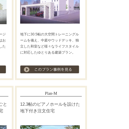
ージ
地下に30.5帖の大空間トレーニングル
はお
ームを備え、中庭やウッドデッキ、独
した
立した和室など様々なライフスタイル
に対応したゆとりある建築プラン。
プラン事例を見る
プラン事例を見る
Plan-M
ごと
12.3帖のピアノホールを設けた
宅
地下付き注文住宅