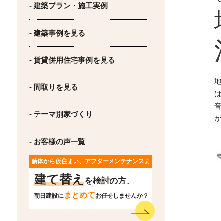
- 建築プラン・施工実例
- 建築事例を見る
- 賃貸併用住宅事例を見る
- 間取りを見る
は
- テーマ別家づくり
- お客様の声一覧
解体から仮住まい、アフターメンテナンスま
で
建て替え
を検討の方、
まとめて
朝日建設に
お任せしませんか？