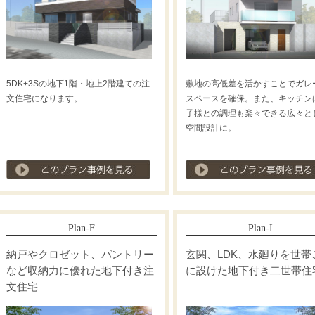
5DK+3Sの地下1階・地上2階建ての注
敷地の高低差を活かすことでガレ
文住宅になります。
スペースを確保。また、キッチン
子様との調理も楽々できる広々と
空間設計に。
プラン事例を見る
Plan-F
Plan-I
納戸やクロゼット、パントリー
玄関、LDK、水廻りを世帯
など収納力に優れた地下付き注
に設けた地下付き二世帯住
文住宅